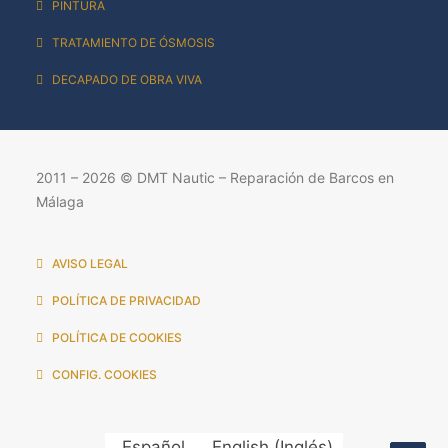
PINTURA
TRATAMIENTO DE ÓSMOSIS
DECAPADO DE OBRA VIVA
2011 – 2026 © DMT Nautic – Reparación de Barcos en
Málaga
AVISO LEGAL
POLÍTICA DE PRIVACIDAD
POLÍTICA DE COOKIES
CONFIG. COOKIES
Español
English
(
Inglés
)