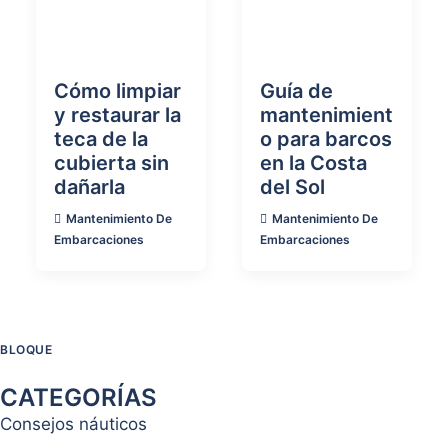
Marketing
Al compartir tus
intereses y
Cómo limpiar
Guía de
comportamiento
y restaurar la
mantenimient
mientras visitas
teca de la
o para barcos
nuestro sitio,
cubierta sin
en la Costa
aumentas la
posibilidad de
dañarla
del Sol
ver contenido y
Mantenimiento De
Mantenimiento De
ofertas
Embarcaciones
Embarcaciones
personalizados.
BLOQUE
CATEGORÍAS
Consejos náuticos