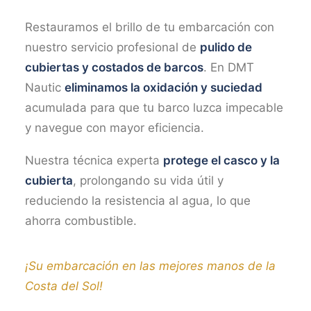
Restauramos el brillo de tu embarcación con
Marketing
Al compartir tus
nuestro servicio profesional de
pulido de
intereses y
cubiertas y costados de barcos
. En DMT
comportamiento
mientras visitas
Nautic
eliminamos la oxidación y suciedad
nuestro sitio,
acumulada para que tu barco luzca impecable
aumentas la
posibilidad de
y navegue con mayor eficiencia.​
ver contenido y
ofertas
​Nuestra técnica experta
protege el casco y la
personalizados.
cubierta
, prolongando su vida útil y
reduciendo la resistencia al agua, lo que
ahorra combustible.
¡Su embarcación en las mejores manos de la
Costa del Sol!