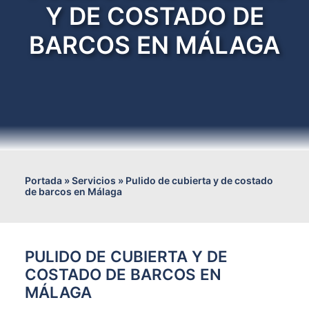
funcionalidad
Y DE COSTADO DE
y estructura
de la web, en
BARCOS EN MÁLAGA
base a cómo
se usa la
web.
Experiencia
Para que
nuestra web
funcione lo
mejor posible
Portada
»
Servicios
»
Pulido de cubierta y de costado
de barcos en Málaga
durante tu
visita. Si
rechaza estas
cookies,
algunas
PULIDO DE CUBIERTA Y DE
funcionalidades
COSTADO DE BARCOS EN
desaparecerán
MÁLAGA
de la web.