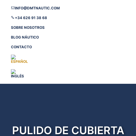
INFO@DMTNAUTIC.COM
+34 626 91 38 68
SOBRE NOSOTROS
BLOG NÁUTICO
Necesarias
Estas
CONTACTO
cookies no
son
opcionales.
Son
necesarias
para que
funcione la
web.
Estadísticas
Para que
PULIDO DE CUBIERTA
podamos
mejorar la